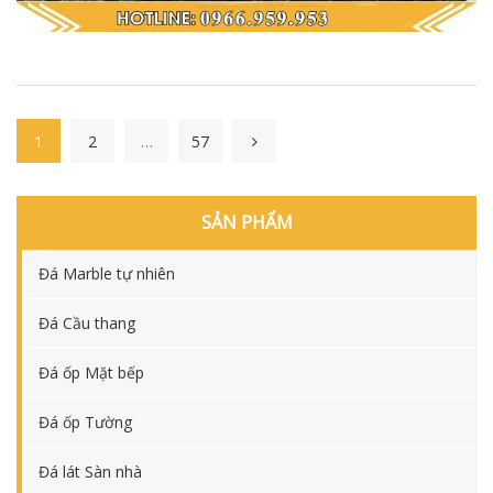
1
2
…
57
SẢN PHẨM
Đá Marble tự nhiên
Đá Cầu thang
Đá ốp Mặt bếp
Đá ốp Tường
Đá lát Sàn nhà