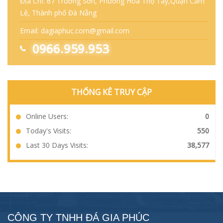
Địa Chỉ: 67 Trường Sơn, Phường Hoà Thọ Tây,Quận Cẩm
Lệ, Thành phố Đà Nẵng
Email: dagiaphuc.com@gmail.com
0966.959.953
THỐNG KÊ TRUY CẬP
Online Users:
0
Today's Visits:
550
Last 30 Days Visits:
38,577
CÔNG TY TNHH ĐÁ GIA PHÚC