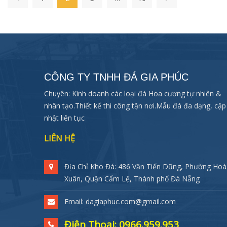
CÔNG TY TNHH ĐÁ GIA PHÚC
Chuyên: Kinh doanh các loại đá Hoa cương tự nhiên &
nhân tạo.Thiết kế thi công tận nơi.Mẫu đá đa dạng, cập
nhật liên tục
LIÊN HỆ
Địa Chỉ Kho Đá: 486 Văn Tiến Dũng, Phường Hoà
Xuân, Quận Cẩm Lệ, Thành phố Đà Nẵng
Email: dagiaphuc.com@gmail.com
Điện Thoại: 0966.959.953