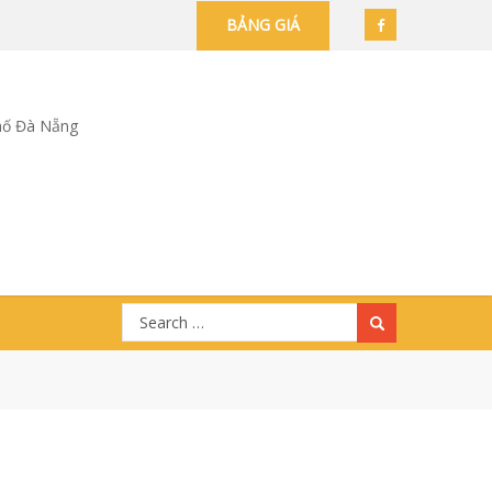
BẢNG GIÁ
hố Đà Nẵng
Search
for: