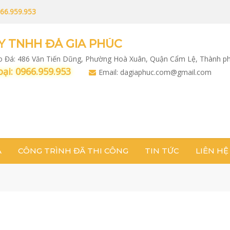
66.959.953
Y TNHH ĐÁ GIA PHÚC
ho Đá: 486 Văn Tiến Dũng, Phường Hoà Xuân, Quận Cẩm Lệ, Thành p
ại: 0966.959.953
Email: dagiaphuc.com@gmail.com
Á
CÔNG TRÌNH ĐÃ THI CÔNG
TIN TỨC
LIÊN HỆ