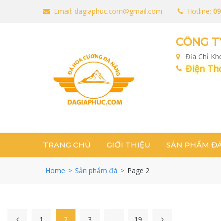
Email: dagiaphuc.com@gmail.com
Hotline:
09
CÔNG T
Địa Chỉ K
Điện Tho
TRANG CHỦ
GIỚI THIỆU
SẢN PHẨM Đ
Home
>
Sản phẩm đá
>
Page 2
1
2
3
…
19