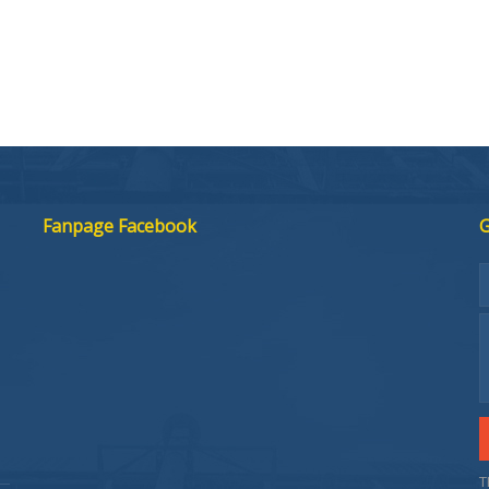
Fanpage Facebook
G
T