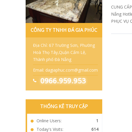
CUNG CẤP 
Nẵng Hotl
PHỤC VỤ 
CÔNG TY TNHH ĐÁ GIA PHÚC
Địa Chỉ: 67 Trường Sơn, Phường
Hoà Thọ Tây,Quận Cẩm Lệ,
Thành phố Đà Nẵng
Email: dagiaphuc.com@gmail.com
0966.959.953
THỐNG KÊ TRUY CẬP
Online Users:
1
Today's Visits:
614