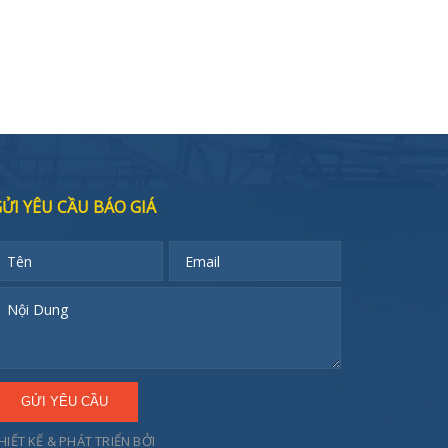
ỬI YÊU CẦU BÁO GIÁ
HIẾT KẾ & PHÁT TRIỂN BỞI