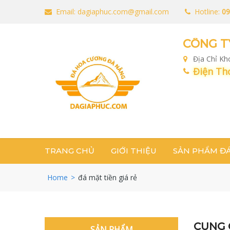
Email: dagiaphuc.com@gmail.com
Hotline:
09
CÔNG T
Địa Chỉ K
Điện Tho
TRANG CHỦ
GIỚI THIỆU
SẢN PHẨM Đ
Home
>
đá mặt tiền giá rẻ
CUNG 
SẢN PHẨM