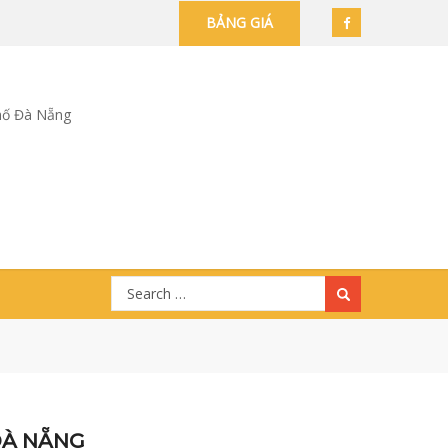
BẢNG GIÁ
hố Đà Nẵng
Search
for:
ĐÀ NẴNG