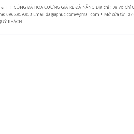
& THI CÔNG ĐÁ HOA CƯƠNG GIÁ RẺ ĐÀ NẴNG Địa chỉ : 08 Võ Chí C
ine: 0966.959.953 Email: dagiaphuc.com@gmail.com + Mở cửa từ :
QUÝ KHÁCH