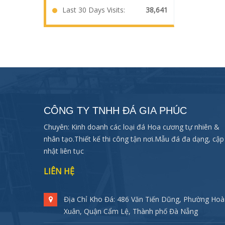
Last 30 Days Visits:
38,641
CÔNG TY TNHH ĐÁ GIA PHÚC
Chuyên: Kinh doanh các loại đá Hoa cương tự nhiên &
nhân tạo.Thiết kế thi công tận nơi.Mẫu đá đa dạng, cập
nhật liên tục
LIÊN HỆ
Địa Chỉ Kho Đá: 486 Văn Tiến Dũng, Phường Hoà
Xuân, Quận Cẩm Lệ, Thành phố Đà Nẵng