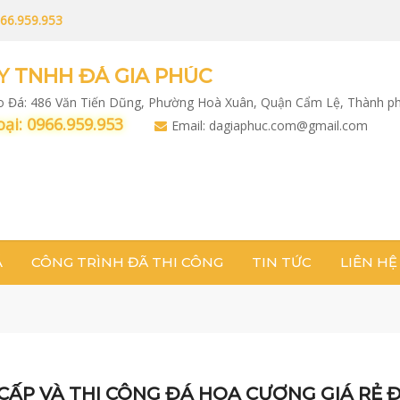
66.959.953
Y TNHH ĐÁ GIA PHÚC
ho Đá: 486 Văn Tiến Dũng, Phường Hoà Xuân, Quận Cẩm Lệ, Thành p
ại: 0966.959.953
Email: dagiaphuc.com@gmail.com
Á
CÔNG TRÌNH ĐÃ THI CÔNG
TIN TỨC
LIÊN HỆ
CẤP VÀ THI CÔNG ĐÁ HOA CƯƠNG GIÁ RẺ 